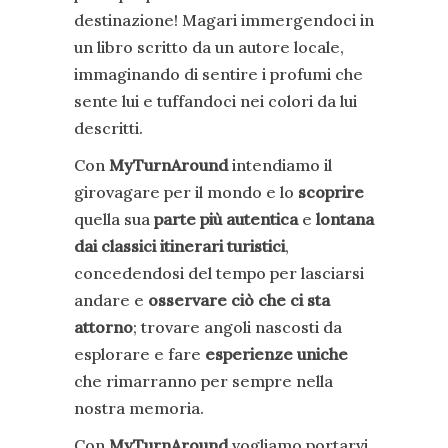
destinazione! Magari immergendoci in
un libro scritto da un autore locale,
immaginando di sentire i profumi che
sente lui e tuffandoci nei colori da lui
descritti.
Con
MyTurnAround
intendiamo il
girovagare per il mondo e lo
scoprire
quella sua
parte più autentica
e
lontana
dai classici itinerari turistici
,
concedendosi del tempo per lasciarsi
andare e
osservare ciò che ci sta
attorno
; trovare angoli nascosti da
esplorare e fare
esperienze uniche
che rimarranno per sempre nella
nostra memoria.
Con
MyTurnAround
vogliamo portarvi