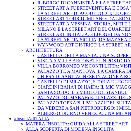
IL BORGO DI CANNISTRÀ E LA STREET A
STREET ART A FUERTEVENTURA E COSA 
LA STREET ART DI ACQUEDOLCI: LE OP
STREET ART TOUR DI MILANO: DA LEO
STREET ART A MESSINA, STORIA, MITI E
MILANO E LA STREET ART DEL QUARTIE
STREET ART IN ITALIA: 8 LUOGHI DA NO
LA STREET ART IN SICILIA, DA MAZARA
WYNWOOD ART DISTRICT: LA STREET AR
ARCHITETTURA
CASTELLO DELLA MANTA: UNA SCOPERTA
VISITA A VILLA ARCONATI: UN POSTO DA
VILLA BORROMEO VISCONTI LITTA: VISI
PALAZZO TE A MANTOVA: LA CAMERA DE
CHIESA DI SANT’AGNESE IN AGONE A R
CASTELLO DI MILAZZO, STORIA E LEGG
GIARDINI BAHA’I DI HAIFA: IL MIO VIAG
SANTA SOFIA: IL SIMBOLO DI ISTANBUL
PALAZZO DOLMABAHçE, I PALAZZI DEL 
PALAZZO TOPKAPI, I PALAZZI DEL SULT
DA VEDERE A SAN PIETROBURGO: I MIGL
ALBERGO DIURNO VENEZIA: UNA MILAN
#InsolitArtITALIA
MATERA INSOLITA: GUIDA ALLA STREET ART
ALLA SCOPERTA DI MODENA INSOLITA