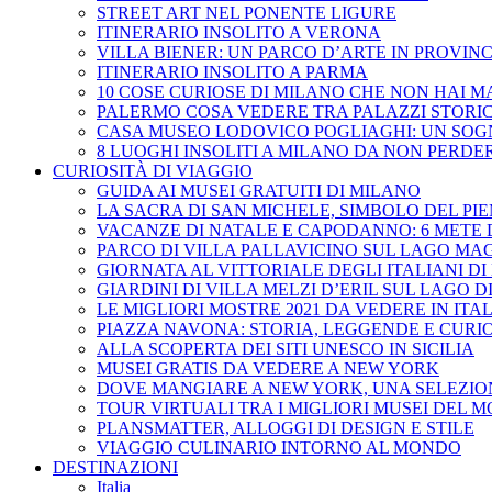
STREET ART NEL PONENTE LIGURE
ITINERARIO INSOLITO A VERONA
VILLA BIENER: UN PARCO D’ARTE IN PROVINC
ITINERARIO INSOLITO A PARMA
10 COSE CURIOSE DI MILANO CHE NON HAI M
PALERMO COSA VEDERE TRA PALAZZI STORICI
CASA MUSEO LODOVICO POGLIAGHI: UN SOGN
8 LUOGHI INSOLITI A MILANO DA NON PERDE
CURIOSITÀ DI VIAGGIO
GUIDA AI MUSEI GRATUITI DI MILANO
LA SACRA DI SAN MICHELE, SIMBOLO DEL PI
VACANZE DI NATALE E CAPODANNO: 6 METE
PARCO DI VILLA PALLAVICINO SUL LAGO MA
GIORNATA AL VITTORIALE DEGLI ITALIANI D
GIARDINI DI VILLA MELZI D’ERIL SUL LAGO 
LE MIGLIORI MOSTRE 2021 DA VEDERE IN ITA
PIAZZA NAVONA: STORIA, LEGGENDE E CURI
ALLA SCOPERTA DEI SITI UNESCO IN SICILIA
MUSEI GRATIS DA VEDERE A NEW YORK
DOVE MANGIARE A NEW YORK, UNA SELEZION
TOUR VIRTUALI TRA I MIGLIORI MUSEI DEL 
PLANSMATTER, ALLOGGI DI DESIGN E STILE
VIAGGIO CULINARIO INTORNO AL MONDO
DESTINAZIONI
Italia