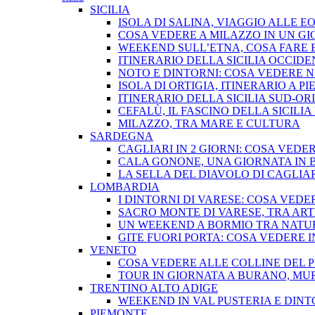
SICILIA
ISOLA DI SALINA, VIAGGIO ALLE EO
COSA VEDERE A MILAZZO IN UN G
WEEKEND SULL’ETNA, COSA FARE 
ITINERARIO DELLA SICILIA OCCIDE
NOTO E DINTORNI: COSA VEDERE 
ISOLA DI ORTIGIA, ITINERARIO A PI
ITINERARIO DELLA SICILIA SUD-OR
CEFALÙ, IL FASCINO DELLA SICIL
MILAZZO, TRA MARE E CULTURA
SARDEGNA
CAGLIARI IN 2 GIORNI: COSA VED
CALA GONONE, UNA GIORNATA IN 
LA SELLA DEL DIAVOLO DI CAGLI
LOMBARDIA
I DINTORNI DI VARESE: COSA VEDE
SACRO MONTE DI VARESE, TRA ART
UN WEEKEND A BORMIO TRA NATU
GITE FUORI PORTA: COSA VEDERE 
VENETO
COSA VEDERE ALLE COLLINE DEL 
TOUR IN GIORNATA A BURANO, M
TRENTINO ALTO ADIGE
WEEKEND IN VAL PUSTERIA E DINT
PIEMONTE