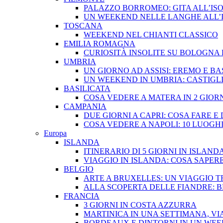
PALAZZO BORROMEO: GITA ALL’ISO
UN WEEKEND NELLE LANGHE ALL’
TOSCANA
WEEKEND NEL CHIANTI CLASSICO
EMILIA ROMAGNA
CURIOSITÀ INSOLITE SU BOLOGNA
UMBRIA
UN GIORNO AD ASSISI: EREMO E BA
UN WEEKEND IN UMBRIA: CASTIGLI
BASILICATA
COSA VEDERE A MATERA IN 2 GIOR
CAMPANIA
DUE GIORNI A CAPRI: COSA FARE 
COSA VEDERE A NAPOLI: 10 LUOGH
Europa
ISLANDA
ITINERARIO DI 5 GIORNI IN ISLAND
VIAGGIO IN ISLANDA: COSA SAPERE
BELGIO
ARTE A BRUXELLES: UN VIAGGIO T
ALLA SCOPERTA DELLE FIANDRE: 
FRANCIA
3 GIORNI IN COSTA AZZURRA
MARTINICA IN UNA SETTIMANA, VI
BORDEAUX E DINTORNI IN UN WE