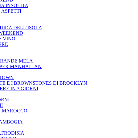
A INSOLITA
 ASPETTI
GUIDA DELL’ISOLA
 WEEKEND
E VINO
ERE
GRANDE MELA
PPER MANHATTAN
N
NTOWN
RTE E I BROWNSTONES DI BROOKLYN
RE IN 3 GIORNI
ORNI
I
IN MAROCCO
 CAMBOGIA
 AFRODISIA