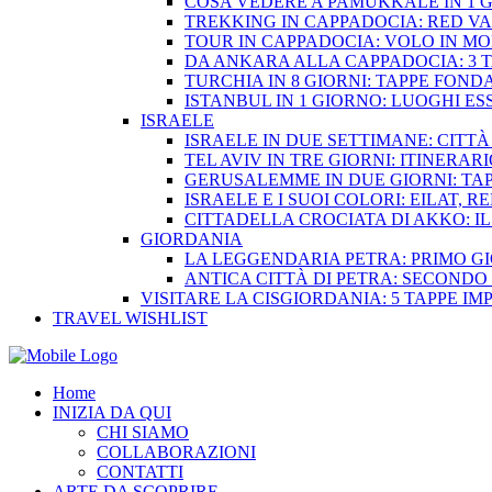
COSA VEDERE A PAMUKKALE IN 1 
TREKKING IN CAPPADOCIA: RED VA
TOUR IN CAPPADOCIA: VOLO IN MO
DA ANKARA ALLA CAPPADOCIA: 3 T
TURCHIA IN 8 GIORNI: TAPPE FON
ISTANBUL IN 1 GIORNO: LUOGHI ES
ISRAELE
ISRAELE IN DUE SETTIMANE: CITT
TEL AVIV IN TRE GIORNI: ITINERAR
GERUSALEMME IN DUE GIORNI: TA
ISRAELE E I SUOI COLORI: EILAT
CITTADELLA CROCIATA DI AKKO: IL
GIORDANIA
LA LEGGENDARIA PETRA: PRIMO G
ANTICA CITTÀ DI PETRA: SECONDO
VISITARE LA CISGIORDANIA: 5 TAPPE IM
TRAVEL WISHLIST
Home
INIZIA DA QUI
CHI SIAMO
COLLABORAZIONI
CONTATTI
ARTE DA SCOPRIRE