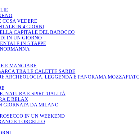
LIE
IORNO
E COSA VEDERE
NTALE IN 4 GIORNI
NELLA CAPITALE DEL BAROCCO
EDI IN UN GIORNO
IENTALE IN 5 TAPPE
IA NORMANNA
ERE E MANGIARE
BARCA TRA LE CALETTE SARDE
ARI: ARCHEOLOGIA, LEGGENDA E PANORAMA MOZZAFIAT
RE
E, NATURA E SPIRITUALITÀ
RA E RELAX
IN GIORNATA DA MILANO
PROSECCO IN UN WEEKEND
URANO E TORCELLO
ORNI