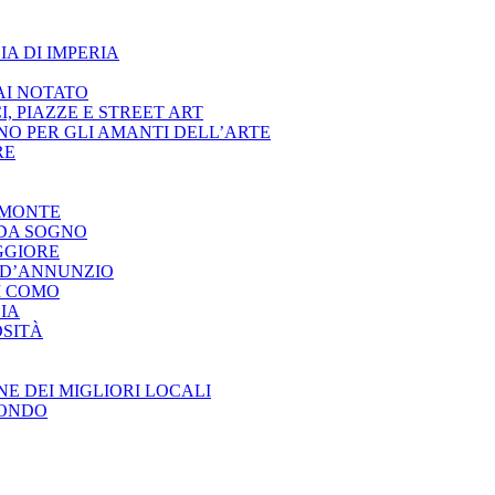
IA DI IMPERIA
AI NOTATO
, PIAZZE E STREET ART
O PER GLI AMANTI DELL’ARTE
RE
EMONTE
 DA SOGNO
GGIORE
I D’ANNUNZIO
DI COMO
LIA
OSITÀ
E DEI MIGLIORI LOCALI
MONDO