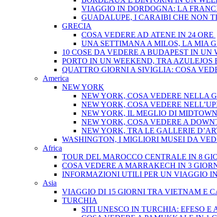
VIAGGIO IN DORDOGNA: LA FRANCI
GUADALUPE, I CARAIBI CHE NON TI
GRECIA
COSA VEDERE AD ATENE IN 24 ORE
UNA SETTIMANA A MILOS, LA MIA 
10 COSE DA VEDERE A BUDAPEST IN UN
PORTO IN UN WEEKEND, TRA AZULEJOS 
QUATTRO GIORNI A SIVIGLIA: COSA VED
America
NEW YORK
NEW YORK, COSA VEDERE NELLA 
NEW YORK, COSA VEDERE NELL’U
NEW YORK, IL MEGLIO DI MIDTOW
NEW YORK, COSA VEDERE A DOW
NEW YORK, TRA LE GALLERIE D’A
WASHINGTON, I MIGLIORI MUSEI DA VEDE
Africa
TOUR DEL MAROCCO CENTRALE IN 8 GI
COSA VEDERE A MARRAKECH IN 3 GIORN
INFORMAZIONI UTILI PER UN VIAGGIO 
Asia
VIAGGIO DI 15 GIORNI TRA VIETNAM E
TURCHIA
SITI UNESCO IN TURCHIA: EFESO E