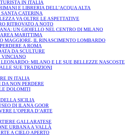
URISTA IN ITALIA
RIMANI E LIBRERIA DELL’ACQUA ALTA
I SANTA CATERINA
EZZA VA OLTRE LE ASPETTATIVE
RO RITROVATO A NOTO
ANA: UN GIOIELLO NEL CENTRO DI MILANO
ESAREA MARITTIMA
RO MAGGIORE, IL RINASCIMENTO LOMBARDO
 PERDERE A ROMA
DATA DA SCULTURE
O VINCIANO
DI LEONARDO: MILANO E LE SUE BELLEZZE NASCOSTE
 ALLE SUE TRADIZIONI
RE IN ITALIA
I DA NON PERDERE
 LE DOLOMITI
DELLA SICILIA
USEO DI ILANA GOOR
VERE L’OPERA D’ARTE
RTIERE GALLARATESE
IONE URBANA A VALLÀ
RTE A CIELO APERTO