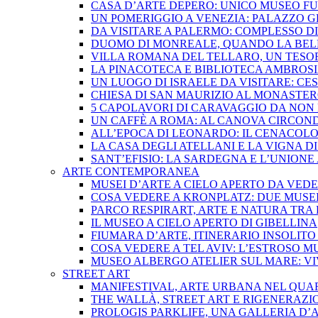
CASA D’ARTE DEPERO: UNICO MUSEO FUT
UN POMERIGGIO A VENEZIA: PALAZZO G
DA VISITARE A PALERMO: COMPLESSO D
DUOMO DI MONREALE, QUANDO LA BELL
VILLA ROMANA DEL TELLARO, UN TESO
LA PINACOTECA E BIBLIOTECA AMBROSI
UN LUOGO DI ISRAELE DA VISITARE: C
CHIESA DI SAN MAURIZIO AL MONASTE
5 CAPOLAVORI DI CARAVAGGIO DA NON
UN CAFFÈ A ROMA: AL CANOVA CIRCON
ALL’EPOCA DI LEONARDO: IL CENACOL
LA CASA DEGLI ATELLANI E LA VIGNA 
SANT’EFISIO: LA SARDEGNA E L’UNIONE
ARTE CONTEMPORANEA
MUSEI D’ARTE A CIELO APERTO DA VEDE
COSA VEDERE A KRONPLATZ: DUE MUSE
PARCO RESPIRART, ARTE E NATURA TRA
IL MUSEO A CIELO APERTO DI GIBELLINA
FIUMARA D’ARTE, ITINERARIO INSOLITO 
COSA VEDERE A TEL AVIV: L’ESTROSO M
MUSEO ALBERGO ATELIER SUL MARE: VI
STREET ART
MANIFESTIVAL, ARTE URBANA NEL QUA
THE WALLÀ, STREET ART E RIGENERAZ
PROLOGIS PARKLIFE, UNA GALLERIA D’A