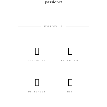
passione!
FOLLOW US
INSTAGRAM
FACEBOOOK
PINTEREST
RSS